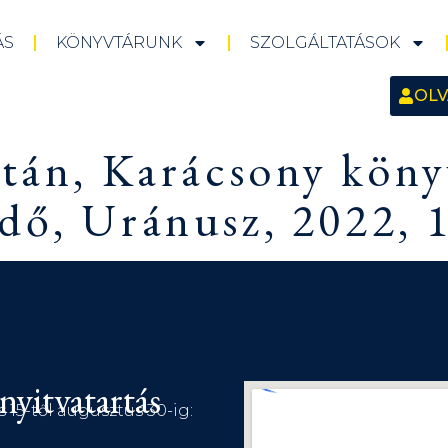
ÁS
KÖNYVTÁRUNK
SZOLGÁLTATÁSOK
OLV
ltán, Karácsony kön
dő, Uránusz, 2022, 
nyitvatartás
s 15-től augusztus 30-ig: