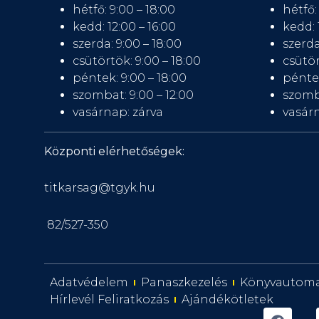
hétfő: 9:00 – 18:00
hétfő:
kedd: 12:00 – 16:00
kedd: 
szerda: 9:00 – 18:00
szerda
csütörtök: 9:00 – 18:00
csütör
péntek: 9:00 – 18:00
péntek
szombat: 9:00 – 12:00
szomb
vasárnap: zárva
vasárn
Központi elérhetőségek:
titkarsag@tgyk.hu
82/527-350
Adatvédelem
Panaszkezelés
Könyvautom
Hírlevél Feliratkozás
Ajándékötletek