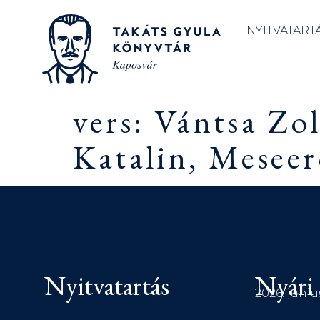
NYITVATART
vers: Vántsa Zo
Katalin, Meseer
Nyitvatartás
Nyári 
2026. júniu