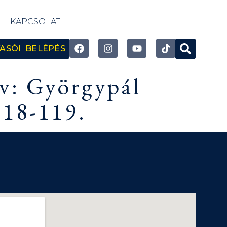
KAPCSOLAT
ASÓI BELÉPÉS
yv: Györgypál
118-119.