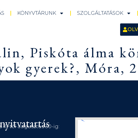
ÁS
KÖNYVTÁRUNK
SZOLGÁLTATÁSOK
OLV
alin, Piskóta álma kö
yok gyerek?, Móra, 2
nyitvatartás
s 15-től augusztus 30-ig: