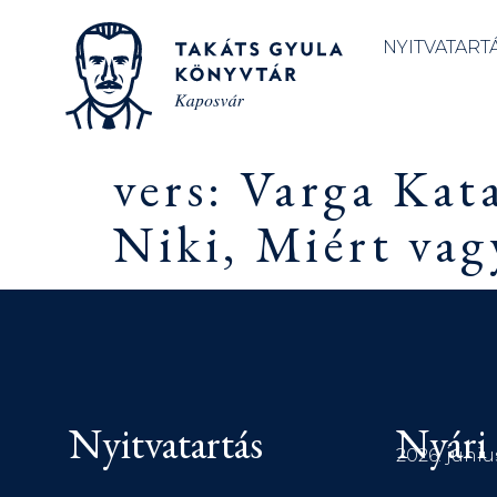
NYITVATART
vers: Varga Kat
Niki, Miért vag
Nyitvatartás
Nyári 
2026. júniu