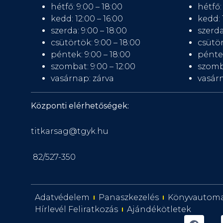
hétfő: 9:00 – 18:00
hétfő:
kedd: 12:00 – 16:00
kedd: 
szerda: 9:00 – 18:00
szerda
csütörtök: 9:00 – 18:00
csütör
péntek: 9:00 – 18:00
péntek
szombat: 9:00 – 12:00
szomb
vasárnap: zárva
vasárn
Központi elérhetőségek:
titkarsag@tgyk.hu
82/527-350
Adatvédelem
Panaszkezelés
Könyvautom
Hírlevél Feliratkozás
Ajándékötletek