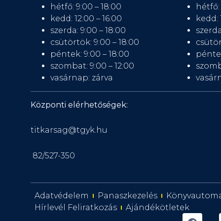
hétfő: 9:00 – 18:00
hétfő:
kedd: 12:00 – 16:00
kedd: 
szerda: 9:00 – 18:00
szerda
csütörtök: 9:00 – 18:00
csütör
péntek: 9:00 – 18:00
péntek
szombat: 9:00 – 12:00
szomb
vasárnap: zárva
vasárn
Központi elérhetőségek:
titkarsag@tgyk.hu
82/527-350
Adatvédelem
Panaszkezelés
Könyvautom
Hírlevél Feliratkozás
Ajándékötletek