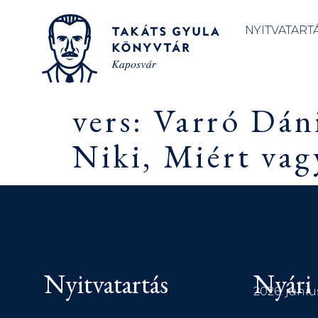
NYITVATART
vers: Varró Dán
Niki, Miért vag
Nyitvatartás
Nyári 
2026. júniu