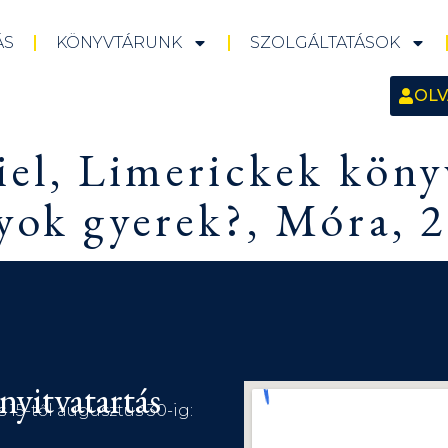
ÁS
KÖNYVTÁRUNK
SZOLGÁLTATÁSOK
OLV
iel, Limerickek köny
yok gyerek?, Móra, 2
nyitvatartás
s 15-től augusztus 30-ig: