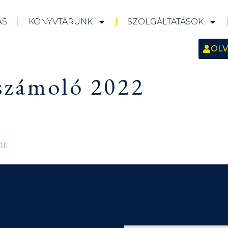
ÁS
KÖNYVTÁRUNK
SZOLGÁLTATÁSOK
OLV
eszámoló 2022
ni
.