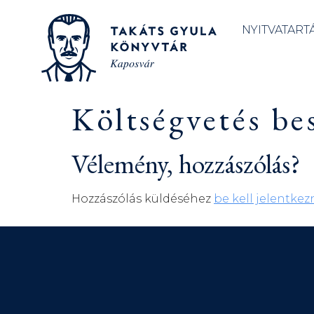
NYITVATART
Költségvetés b
Vélemény, hozzászólás?
Hozzászólás küldéséhez
be kell jelentkez