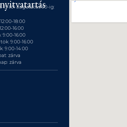
nyitvatartás
s 15-től augusztus 30-ig:
 12:00-18:00
12:00-16:00
: 9:00-16:00
tök: 9:00-16:00
: 9:00-14:00
at: zárva
ap: zárva