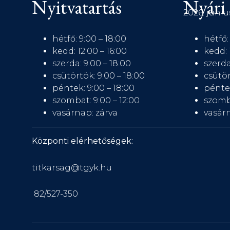
Nyitvatartás
Nyári 
2026. júniu
hétfő: 9:00 – 18:00
hétfő:
kedd: 12:00 – 16:00
kedd: 
szerda: 9:00 – 18:00
szerda
csütörtök: 9:00 – 18:00
csütör
péntek: 9:00 – 18:00
péntek
szombat: 9:00 – 12:00
szomb
vasárnap: zárva
vasárn
Központi elérhetőségek:
titkarsag@tgyk.hu
82/527-350