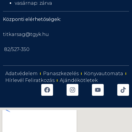
vasárnap: zárva
Központi elérhetőségek:
titkarsag@tgyk.hu
82/527-350
Adatvédelem
Panaszkezelés
Könyvautomata
Hírlevél Feliratkozás
Ajándékötletek