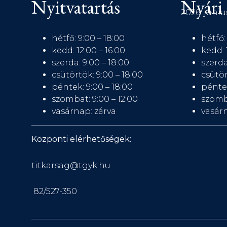
Nyitvatartás
Nyári 
2026. júniu
hétfő: 9:00 – 18:00
hétfő:
kedd: 12:00 – 16:00
kedd: 
szerda: 9:00 – 18:00
szerda
csütörtök: 9:00 – 18:00
csütör
péntek: 9:00 – 18:00
péntek
szombat: 9:00 – 12:00
szomb
vasárnap: zárva
vasárn
Központi elérhetőségek:
titkarsag@tgyk.hu
82/527-350