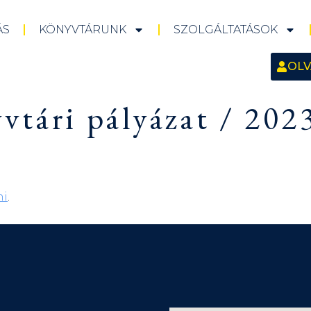
ÁS
KÖNYVTÁRUNK
SZOLGÁLTATÁSOK
OLV
vtári pályázat / 202
ni
.