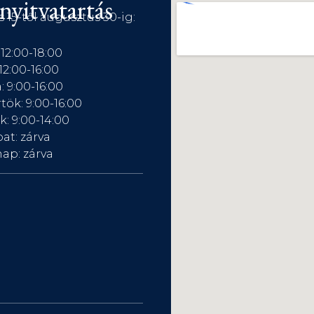
nyitvatartás
s 15-től augusztus 30-ig:
 12:00-18:00
12:00-16:00
: 9:00-16:00
tök: 9:00-16:00
: 9:00-14:00
at: zárva
ap: zárva