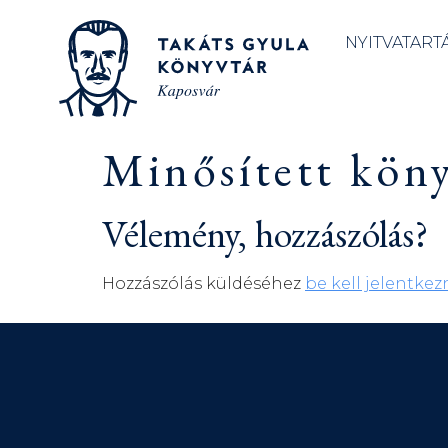
NYITVATART
Minősített köny
Vélemény, hozzászólás?
Hozzászólás küldéséhez
be kell jelentkez