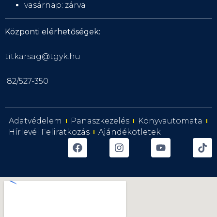
vasárnap: zárva
Központi elérhetőségek:
titkarsag@tgyk.hu
82/527-350
Adatvédelem
Panaszkezelés
Könyvautomata
Hírlevél Feliratkozás
Ajándékötletek