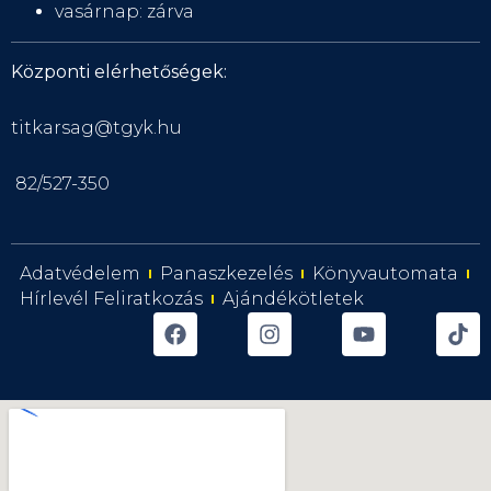
vasárnap: zárva
Központi elérhetőségek:
titkarsag@tgyk.hu
82/527-350
Adatvédelem
Panaszkezelés
Könyvautomata
Hírlevél Feliratkozás
Ajándékötletek