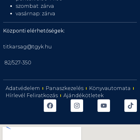
szombat: zárva
vasárnap: zárva
Központi elérhetőségek:
titkarsag@tgyk.hu
82/527-350
Adatvédelem
Panaszkezelés
Könyvautomata
Hírlevél Feliratkozás
Ajándékötletek