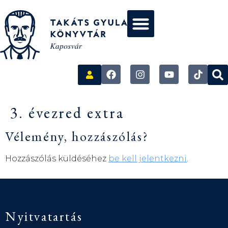
3. évezred extra
Vélemény, hozzászólás?
Hozzászólás küldéséhez
be kell jelentkezni
.
Nyitvatartás