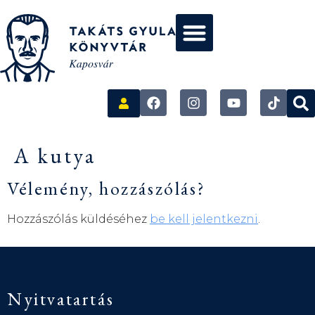
A kutya
Vélemény, hozzászólás?
Hozzászólás küldéséhez
be kell jelentkezni
.
Nyitvatartás