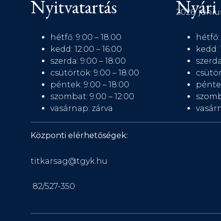
Nyitvatartás
Nyári 
2026. júniu
hétfő: 9:00 – 18:00
hétfő:
kedd: 12:00 – 16:00
kedd: 
szerda: 9:00 – 18:00
szerda
csütörtök: 9:00 – 18:00
csütör
péntek: 9:00 – 18:00
péntek
szombat: 9:00 – 12:00
szomb
vasárnap: zárva
vasárn
Központi elérhetőségek:
titkarsag@tgyk.hu
82/527-350