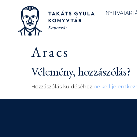
NYITVATART
Aracs
Vélemény, hozzászólás?
Hozzászólás küldéséhez
be kell jelentkez