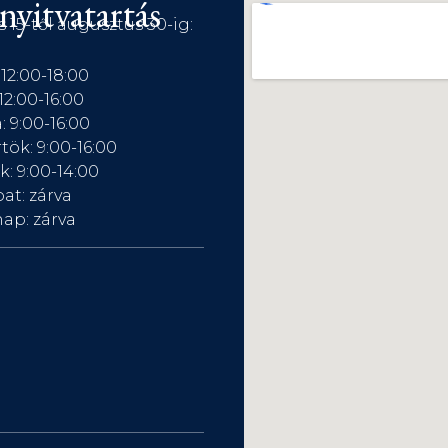
nyitvatartás
s 15-től augusztus 30-ig:
 12:00-18:00
12:00-16:00
: 9:00-16:00
tök: 9:00-16:00
: 9:00-14:00
at: zárva
ap: zárva