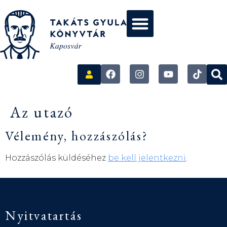
Az utazó
Vélemény, hozzászólás?
Hozzászólás küldéséhez
be kell jelentkezni
.
Nyitvatartás