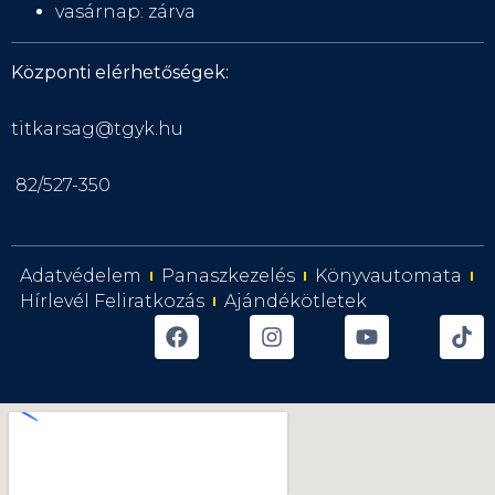
vasárnap: zárva
Központi elérhetőségek:
titkarsag@tgyk.hu
82/527-350
Adatvédelem
Panaszkezelés
Könyvautomata
Hírlevél Feliratkozás
Ajándékötletek