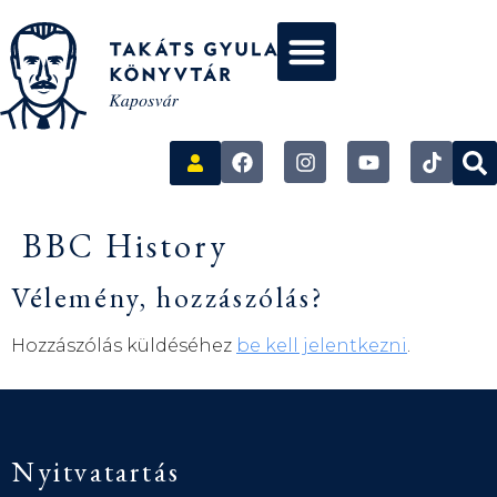
BBC History
Vélemény, hozzászólás?
Hozzászólás küldéséhez
be kell jelentkezni
.
Nyitvatartás