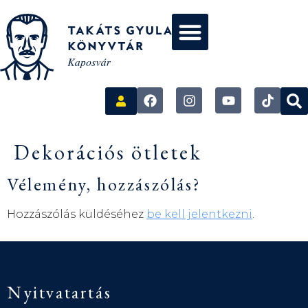
Dekorációs ötletek
Vélemény, hozzászólás?
Hozzászólás küldéséhez
be kell jelentkezni
.
Nyitvatartás