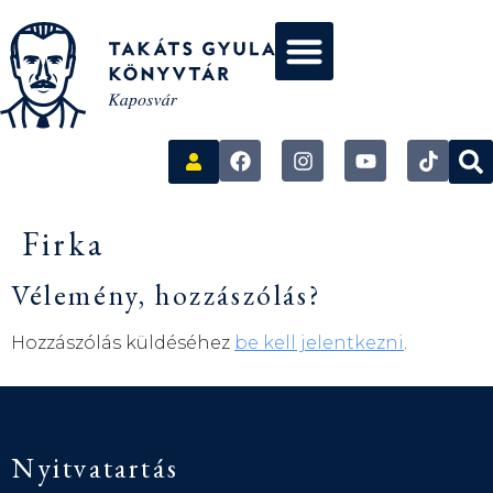
Firka
Vélemény, hozzászólás?
Hozzászólás küldéséhez
be kell jelentkezni
.
Nyitvatartás