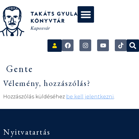
Gente
Vélemény, hozzászólás?
Hozzászólás küldéséhez
be kell jelentkezni
.
Nyitvatartás