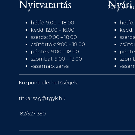
Nyitvatartás
Nyári 
2026. júniu
hétfő: 9:00 – 18:00
hétfő:
kedd: 12:00 – 16:00
kedd: 
szerda: 9:00 – 18:00
szerda
csütörtök: 9:00 – 18:00
csütör
péntek: 9:00 – 18:00
péntek
szombat: 9:00 – 12:00
szomb
vasárnap: zárva
vasárn
Központi elérhetőségek:
titkarsag@tgyk.hu
82/527-350