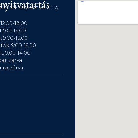
nyitvatartás
s 15-től augusztus 30-ig:
 12:00-18:00
12:00-16:00
: 9:00-16:00
tök: 9:00-16:00
: 9:00-14:00
at: zárva
ap: zárva