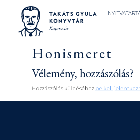
NYITVATART
Honismeret
Vélemény, hozzászólás?
Hozzászólás küldéséhez
be kell jelentkez