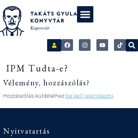
IPM Tudta-e?
Vélemény, hozzászólás?
Hozzászólás küldéséhez
be kell jelentkezni
.
Nyitvatartás