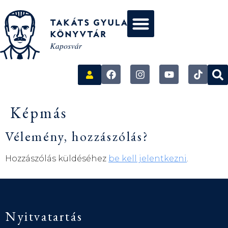
Képmás
Vélemény, hozzászólás?
Hozzászólás küldéséhez
be kell jelentkezni
.
Nyitvatartás