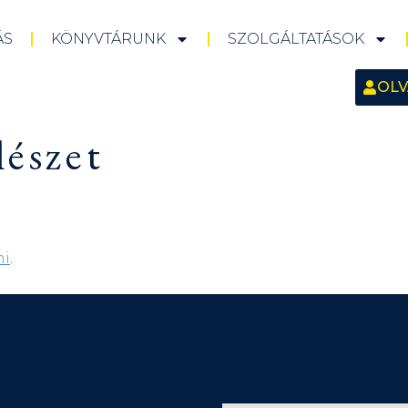
ÁS
KÖNYVTÁRUNK
SZOLGÁLTATÁSOK
OLV
lészet
ni
.