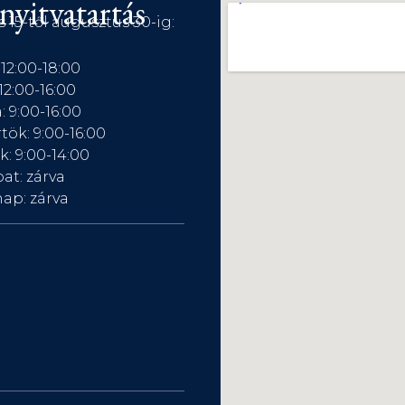
nyitvatartás
s 15-től augusztus 30-ig:
 12:00-18:00
12:00-16:00
: 9:00-16:00
tök: 9:00-16:00
: 9:00-14:00
at: zárva
ap: zárva