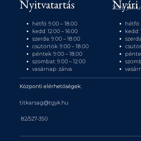
Nyitvatartás
Nyári 
2026. júniu
hétfő: 9:00 – 18:00
hétfő:
kedd: 12:00 – 16:00
kedd: 
szerda: 9:00 – 18:00
szerda
csütörtök: 9:00 – 18:00
csütör
péntek: 9:00 – 18:00
péntek
szombat: 9:00 – 12:00
szomb
vasárnap: zárva
vasárn
Központi elérhetőségek:
titkarsag@tgyk.hu
82/527-350