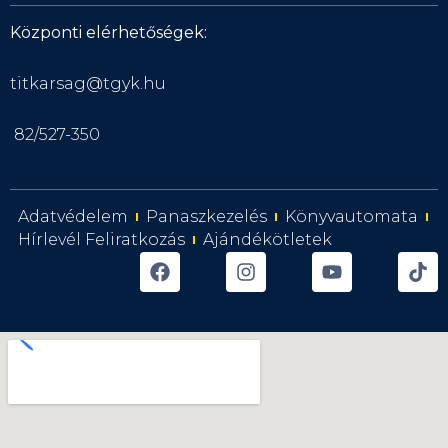
Központi elérhetőségek:
titkarsag@tgyk.hu
82/527-350
Adatvédelem
Panaszkezelés
Könyvautomata
Hírlevél Feliratkozás
Ajándékötletek