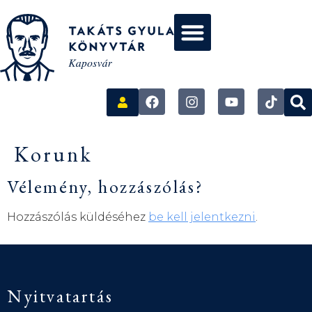
Korunk
Vélemény, hozzászólás?
Hozzászólás küldéséhez
be kell jelentkezni
.
Nyitvatartás