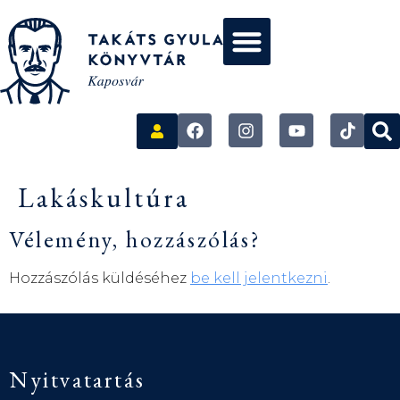
Lakáskultúra
Vélemény, hozzászólás?
Hozzászólás küldéséhez
be kell jelentkezni
.
Nyitvatartás