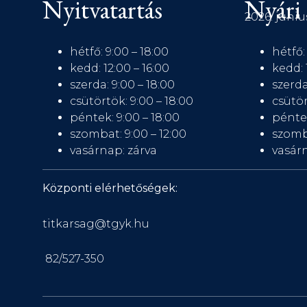
Nyitvatartás
Nyári 
2026. júniu
hétfő: 9:00 – 18:00
hétfő:
kedd: 12:00 – 16:00
kedd: 
szerda: 9:00 – 18:00
szerda
csütörtök: 9:00 – 18:00
csütör
péntek: 9:00 – 18:00
péntek
szombat: 9:00 – 12:00
szomb
vasárnap: zárva
vasárn
Központi elérhetőségek:
titkarsag@tgyk.hu
82/527-350