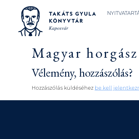
NYITVATART
Magyar horgász
Vélemény, hozzászólás?
Hozzászólás küldéséhez
be kell jelentkez