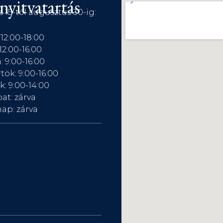
nyitvatartás
s 15-től augusztus 30-ig:
 12:00-18:00
12:00-16:00
: 9:00-16:00
tök: 9:00-16:00
: 9:00-14:00
at: zárva
ap: zárva