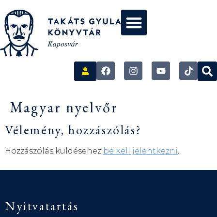
Magyar nyelvőr
Vélemény, hozzászólás?
Hozzászólás küldéséhez
be kell jelentkezni
.
Nyitvatartás