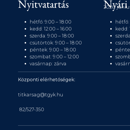
Nyitvatartás
Nyári 
2026. júniu
hétfő: 9:00 – 18:00
hétfő:
kedd: 12:00 – 16:00
kedd: 
szerda: 9:00 – 18:00
szerda
csütörtök: 9:00 – 18:00
csütör
péntek: 9:00 – 18:00
péntek
szombat: 9:00 – 12:00
szomb
vasárnap: zárva
vasárn
Központi elérhetőségek:
titkarsag@tgyk.hu
82/527-350