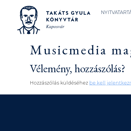
NYITVATART
Musicmedia ma
Vélemény, hozzászólás?
Hozzászólás küldéséhez
be kell jelentkez