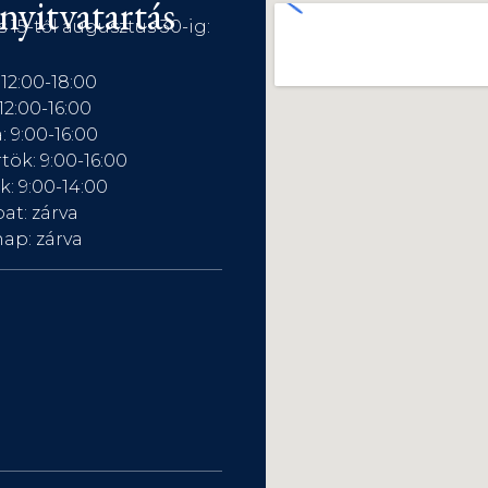
nyitvatartás
s 15-től augusztus 30-ig:
 12:00-18:00
12:00-16:00
: 9:00-16:00
tök: 9:00-16:00
: 9:00-14:00
at: zárva
ap: zárva