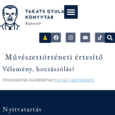
Művészettörténeti értesítő
Vélemény, hozzászólás?
Hozzászólás küldéséhez
be kell jelentkezni
.
Nyitvatartás