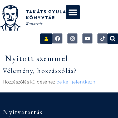
Nyitott szemmel
Vélemény, hozzászólás?
Hozzászólás küldéséhez
be kell jelentkezni
.
Nyitvatartás