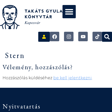
Stern
Vélemény, hozzászólás?
Hozzászólás küldéséhez
be kell jelentkezni
.
Nyitvatartás