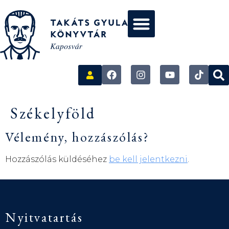
Székelyföld
Vélemény, hozzászólás?
Hozzászólás küldéséhez
be kell jelentkezni
.
Nyitvatartás