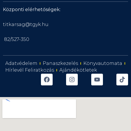
Központi elérhetőségek:
titkarsag@tgyk.hu
82/527-350
Adatvédelem
Panaszkezelés
Könyvautomata
Hírlevél Feliratkozás
Ajándékötletek