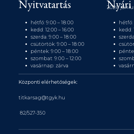
Nyitvatartás
Nyári 
2026. júniu
hétfő: 9:00 – 18:00
hétfő:
kedd: 12:00 – 16:00
kedd: 
szerda: 9:00 – 18:00
szerda
csütörtök: 9:00 – 18:00
csütör
péntek: 9:00 – 18:00
péntek
szombat: 9:00 – 12:00
szomb
vasárnap: zárva
vasárn
Központi elérhetőségek:
titkarsag@tgyk.hu
82/527-350