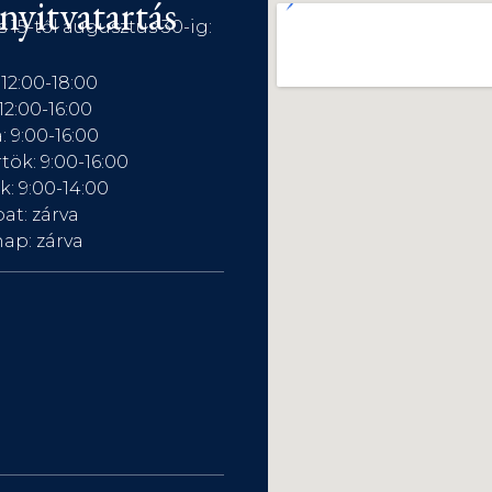
nyitvatartás
s 15-től augusztus 30-ig:
 12:00-18:00
12:00-16:00
: 9:00-16:00
tök: 9:00-16:00
: 9:00-14:00
at: zárva
ap: zárva