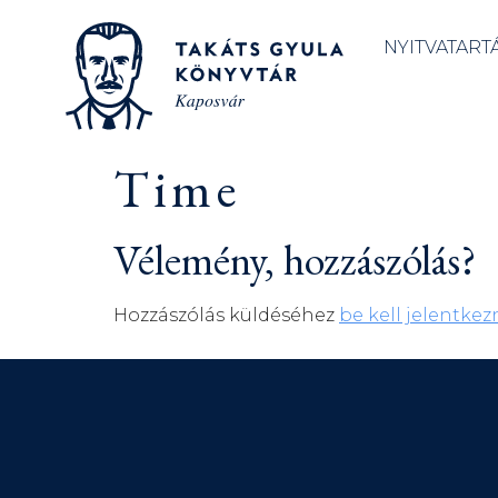
NYITVATART
Time
Vélemény, hozzászólás?
Hozzászólás küldéséhez
be kell jelentkez