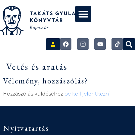
Vetés és aratás
Vélemény, hozzászólás?
Hozzászólás küldéséhez
be kell jelentkezni
.
Nyitvatartás