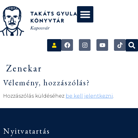
Zenekar
Vélemény, hozzászólás?
Hozzászólás küldéséhez
be kell jelentkezni
.
Nyitvatartás