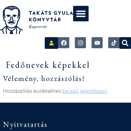
Fedőnevek képekkel
Vélemény, hozzászólás?
Hozzászólás küldéséhez
be kell jelentkezni
.
Nyitvatartás