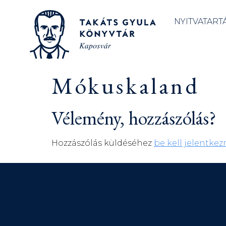
NYITVATART
Mókuskaland
Vélemény, hozzászólás?
Hozzászólás küldéséhez
be kell jelentkez