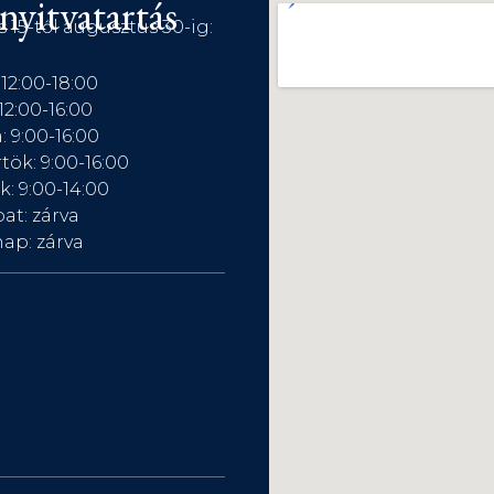
nyitvatartás
s 15-től augusztus 30-ig:
 12:00-18:00
12:00-16:00
: 9:00-16:00
tök: 9:00-16:00
: 9:00-14:00
at: zárva
ap: zárva