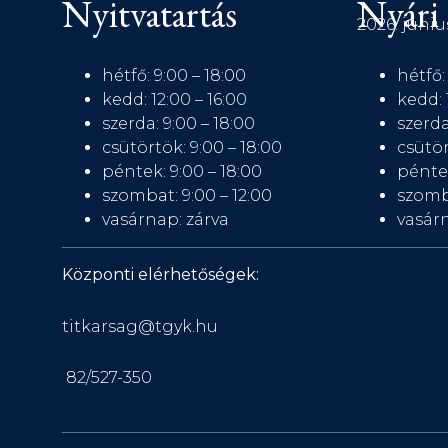
Nyitvatartás
Nyári 
2026. júniu
hétfő: 9:00 – 18:00
hétfő:
kedd: 12:00 – 16:00
kedd: 
szerda: 9:00 – 18:00
szerda
csütörtök: 9:00 – 18:00
csütör
péntek: 9:00 – 18:00
péntek
szombat: 9:00 – 12:00
szomb
vasárnap: zárva
vasárn
Központi elérhetőségek:
titkarsag@tgyk.hu
82/527-350