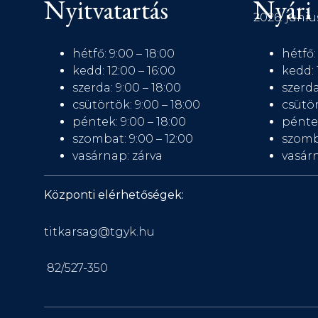
Nyitvatartás
Nyári 
2026. júniu
hétfő: 9:00 – 18:00
hétfő:
kedd: 12:00 – 16:00
kedd: 
szerda: 9:00 – 18:00
szerda
csütörtök: 9:00 – 18:00
csütör
péntek: 9:00 – 18:00
péntek
szombat: 9:00 – 12:00
szomb
vasárnap: zárva
vasárn
Központi elérhetőségek:
titkarsag@tgyk.hu
82/527-350