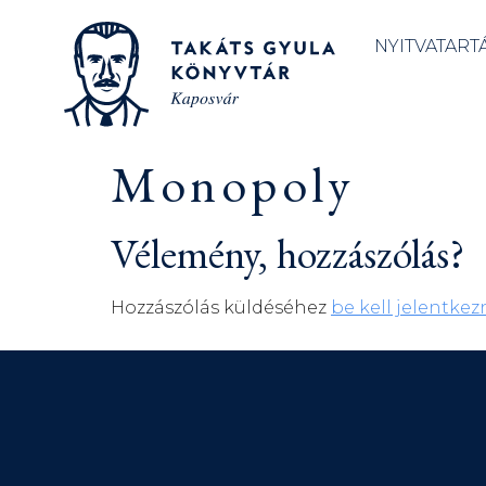
NYITVATART
Monopoly
Vélemény, hozzászólás?
Hozzászólás küldéséhez
be kell jelentkez