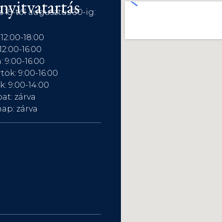
nyitvatartás
s 15-től augusztus 30-ig:
 12:00-18:00
12:00-16:00
: 9:00-16:00
tök: 9:00-16:00
: 9:00-14:00
at: zárva
ap: zárva